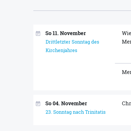
So 11. November
Wie
event_note
Me
Drittletzter Sonntag des
Kirchenjahres
Men
So 04. November
Chr
event_note
23. Sonntag nach Trinitatis