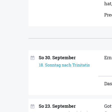
hat,
Pre
So 30. September
Ern
event_note
18. Sonntag nach Trinitatis
Das
So 23. September
Got
event_note