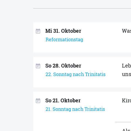
Mi 31. Oktober
Was
event_note
Reformationstag
So 28. Oktober
Leb
event_note
uns
22. Sonntag nach Trinitatis
So 21. Oktober
Kir
event_note
21. Sonntag nach Trinitatis
Als