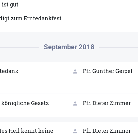
 ist gut
digt zum Erntedankfest
September 2018
tedank
Pfr. Gunther Geipel
person
 königliche Gesetz
Pfr. Dieter Zimmer
person
tes Heil kennt keine
Pfr. Dieter Zimmer
person