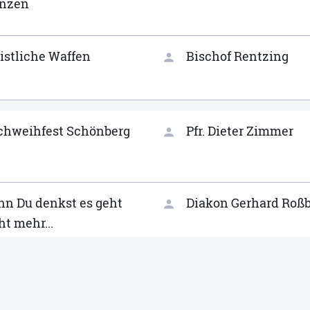
enzen
istliche Waffen
Bischof Rentzing
person
chweihfest Schönberg
Pfr. Dieter Zimmer
person
n Du denkst es geht
Diakon Gerhard Roß
person
ht mehr...