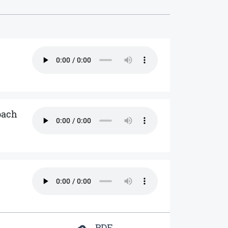
bach
PDF