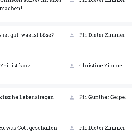
person
tmachen!
 ist gut, was ist böse?
Pfr. Dieter Zimmer
person
 Zeit ist kurz
Christine Zimmer
person
ktische Lebensfragen
Pfr. Gunther Geipel
person
es, was Gott geschaffen
Pfr. Dieter Zimmer
person