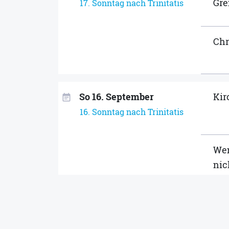
Gr
17. Sonntag nach Trinitatis
Chr
So 16. September
Kir
event_note
16. Sonntag nach Trinitatis
Wen
nic