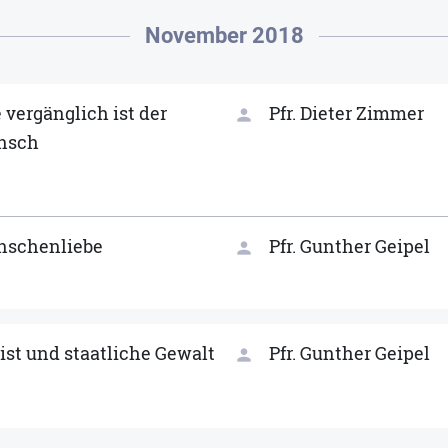
November 2018
 vergänglich ist der
Pfr. Dieter Zimmer
person
nsch
schenliebe
Pfr. Gunther Geipel
person
ist und staatliche Gewalt
Pfr. Gunther Geipel
person