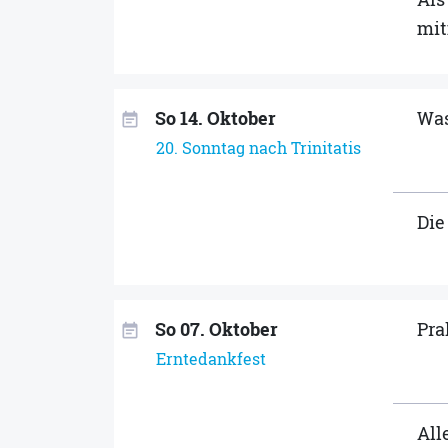
mi
So 14. Oktober
Was
event_note
20. Sonntag nach Trinitatis
Die
So 07. Oktober
Pra
event_note
Erntedankfest
All