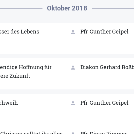
Oktober 2018
ser des Lebens
Pfr. Gunther Geipel
person
endige Hoffnung für
Diakon Gerhard Roß
person
ere Zukunft
chweih
Pfr. Gunther Geipel
person
 Christen solltet ihr alles
Pfr. Dieter Zimmer