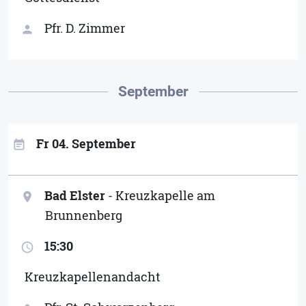
Pfr. D. Zimmer
person
September
Fr 04. September
event_note
Bad Elster
- Kreuzkapelle am
location_on
Brunnenberg
15:30
access_time
Kreuzkapellenandacht