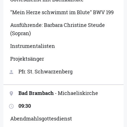
"Mein Herze schwimmt im Blute" BWV 199
Ausführende: Barbara Christine Steude
(Sopran)
Instrumentalisten
Projektsänger
Pfr. St. Schwarzenberg
person
Bad Brambach
- Michaeliskirche
location_on
09:30
access_time
Abendmahlsgottesdienst