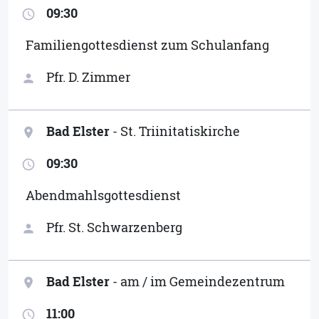
09:30
access_time
Familiengottesdienst zum Schulanfang
Pfr. D. Zimmer
person
Bad Elster
- St. Triinitatiskirche
location_on
09:30
access_time
Abendmahlsgottesdienst
Pfr. St. Schwarzenberg
person
Bad Elster
- am / im Gemeindezentrum
location_on
11:00
access_time