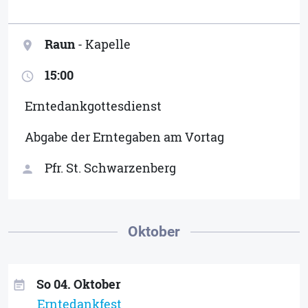
Raun
- Kapelle
location_on
15:00
access_time
Erntedankgottesdienst
Abgabe der Erntegaben am Vortag
Pfr. St. Schwarzenberg
person
Oktober
So 04. Oktober
event_note
Erntedankfest