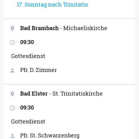
17. Sonntag nach Trinitatis
Bad Brambach
- Michaeliskirche
location_on
09:30
access_time
Gottesdienst
Pfr. D. Zimmer
person
Bad Elster
- St. Trinitatiskirche
location_on
09:30
access_time
Gottesdienst
Pfr. St. Schwarzenberg
person