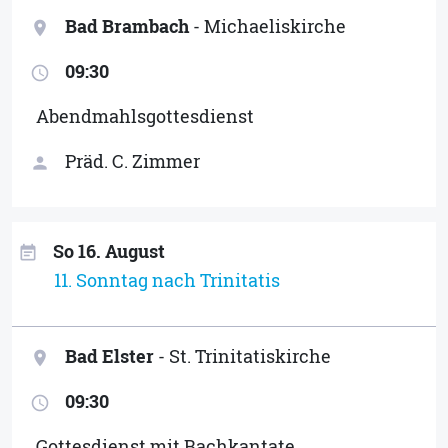
Bad Brambach
- Michaeliskirche
location_on
09:30
access_time
Abendmahlsgottesdienst
Präd. C. Zimmer
person
So 16. August
event_note
11. Sonntag nach Trinitatis
Bad Elster
- St. Trinitatiskirche
location_on
09:30
access_time
Gottesdienst mit Bachkantate