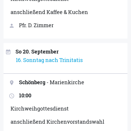
anschließend Kaffee & Kuchen
Pfr. D. Zimmer
person
So 20. September
event_note
16. Sonntag nach Trinitatis
Schönberg
- Marienkirche
location_on
10:00
access_time
Kirchweihgottesdienst
anschließend Kirchenvorstandswahl