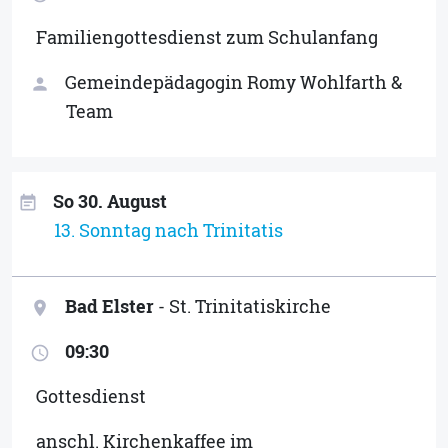
Familiengottesdienst zum Schulanfang
Gemeindepädagogin Romy Wohlfarth &
person
Team
So 30. August
event_note
13. Sonntag nach Trinitatis
Bad Elster
- St. Trinitatiskirche
location_on
09:30
access_time
Gottesdienst
anschl. Kirchenkaffee im