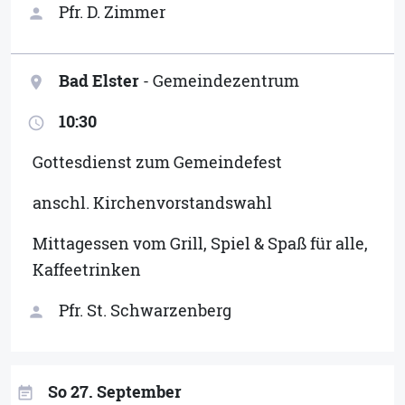
Pfr. D. Zimmer
person
Bad Elster
- Gemeindezentrum
location_on
10:30
access_time
Gottesdienst zum Gemeindefest
anschl. Kirchenvorstandswahl
Mittagessen vom Grill, Spiel & Spaß für alle,
Kaffeetrinken
Pfr. St. Schwarzenberg
person
So 27. September
event_note