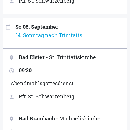
Pfr. St. Schwarzenberg
person
So 06. September
event_note
14. Sonntag nach Trinitatis
Bad Elster
- St. Trinitatiskirche
location_on
09:30
access_time
Abendmahlsgottesdienst
Pfr. St. Schwarzenberg
person
Bad Brambach
- Michaeliskirche
location_on