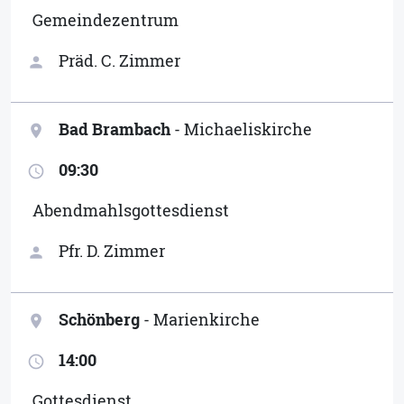
Gemeindezentrum
Präd. C. Zimmer
person
Bad Brambach
- Michaeliskirche
location_on
09:30
access_time
Abendmahlsgottesdienst
Pfr. D. Zimmer
person
Schönberg
- Marienkirche
location_on
14:00
access_time
Gottesdienst