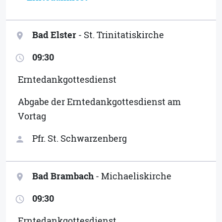
Bad Elster
- St. Trinitatiskirche
location_on
09:30
access_time
Erntedankgottesdienst
Abgabe der Erntedankgottesdienst am
Vortag
Pfr. St. Schwarzenberg
person
Bad Brambach
- Michaeliskirche
location_on
09:30
access_time
Erntedankgottesdienst