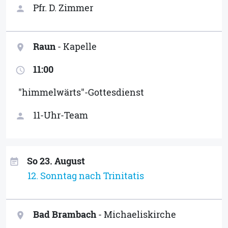
Pfr. D. Zimmer
person
Raun
- Kapelle
location_on
11:00
access_time
"himmelwärts"-Gottesdienst
11-Uhr-Team
person
So 23. August
event_note
12. Sonntag nach Trinitatis
Bad Brambach
- Michaeliskirche
location_on