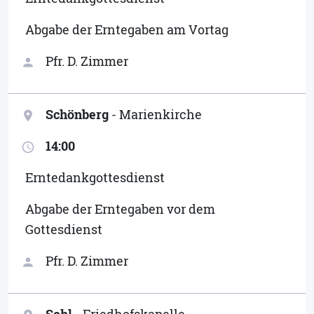
Abgabe der Erntegaben am Vortag
Pfr. D. Zimmer
person
Schönberg
- Marienkirche
location_on
14:00
access_time
Erntedankgottesdienst
Abgabe der Erntegaben vor dem
Gottesdienst
Pfr. D. Zimmer
person
Sohl
- Friedhofskapelle