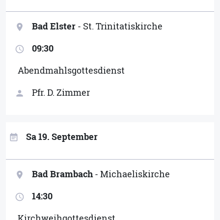
Bad Elster
- St. Trinitatiskirche
location_on
09:30
access_time
Abendmahlsgottesdienst
Pfr. D. Zimmer
person
Sa 19. September
event_note
Bad Brambach
- Michaeliskirche
location_on
14:30
access_time
Kirchweihgottesdienst