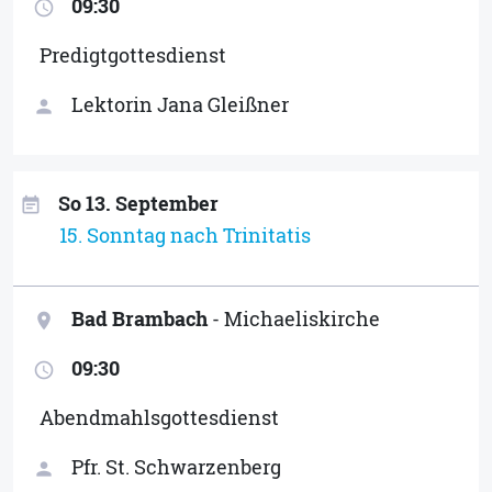
09:30
access_time
Predigtgottesdienst
Lektorin Jana Gleißner
person
So 13. September
event_note
15. Sonntag nach Trinitatis
Bad Brambach
- Michaeliskirche
location_on
09:30
access_time
Abendmahlsgottesdienst
Pfr. St. Schwarzenberg
person