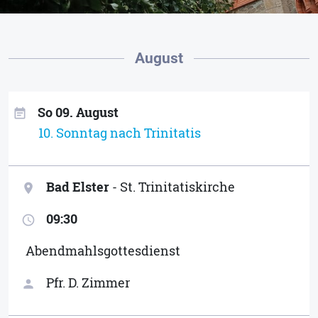
August
So 09. August
event_note
10. Sonntag nach Trinitatis
Bad Elster
- St. Trinitatiskirche
location_on
09:30
access_time
Abendmahlsgottesdienst
Pfr. D. Zimmer
person