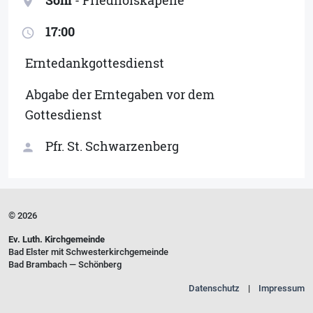
location_on
17:00
access_time
Erntedankgottesdienst
Abgabe der Erntegaben vor dem
Gottesdienst
Pfr. St. Schwarzenberg
person
© 2026
Ev. Luth. Kirchgemeinde
Bad Elster mit Schwesterkirchgemeinde
Bad Brambach — Schönberg
Datenschutz
Impressum