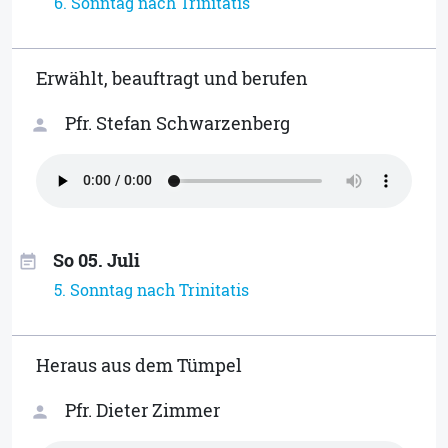
6. Sonntag nach Trinitatis
Erwählt, beauftragt und berufen
Pfr. Stefan Schwarzenberg
person
So 05. Juli
event_note
5. Sonntag nach Trinitatis
Heraus aus dem Tümpel
Pfr. Dieter Zimmer
person