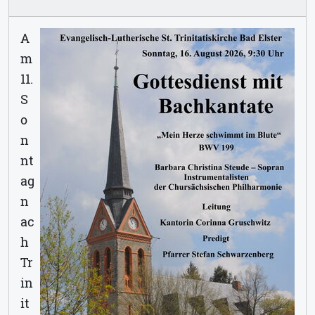
A
m
11.
S
o
n
nt
ag
n
ac
h
Tr
in
it