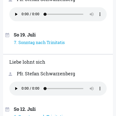
So 19. Juli
event_note
7. Sonntag nach Trinitatis
Liebe lohnt sich
Pfr. Stefan Schwarzenberg
person
So 12. Juli
event_note