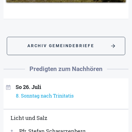
arrow_forward
ARCHIV GEMEINDEBRIEFE
Predigten zum Nachhören
So 26. Juli
event_note
8. Sonntag nach Trinitatis
Licht und Salz
Pfr. Stefan Schwarzenberg
person