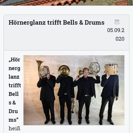
Hörnerglanz trifft Bells & Drums
event_note
05.09.2
020
„Hör
nerg
lanz
trifft
Bell
s &
Dru
ms“
heiß